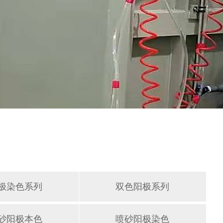
极染色系列
双色阳极系列
砂阳极本色
喷砂阳极染色