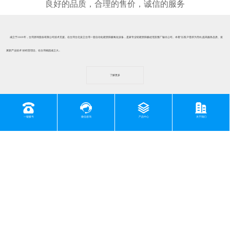
成立于2009年，台湾原琦股份有限公司技术支援。在台湾台北设立台湾一套自动化硬质阳极氧化设备，是家专业铝硬质阳极处理及整厂输出公司。本着"以客户需求为导向,提高服务品质、发
展新产业技术"的经营理念。在台湾桃园成立大...
了解更多
新闻中心
一键拨号
微信咨询
产品中心
关于我们
公司动态
行业动态
常见问题
2024-12-05
东莞铝硬化处理具体有哪些性能？
​1、硬度提升宏观硬度表现：经过东莞铝硬化处理后，其硬度得到显著提高。例如，普通铝合金的硬度可能在 HB（布氏硬度）50 - 100 左右，而经过合适的硬化处理，如硬质阳极氧
化处理后，硬度可以达到 HV（维氏硬度）300 - 700。这种硬度的提升使得铝制品能够更好地抵抗外界物体的压入、刮擦等作用。